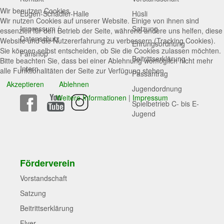
Wir benutzen Cookies
Eugen-Schädler-Halle
Hüsli
Wir nutzen Cookies auf unserer Website. Einige von ihnen sind
Impressum /
Satzung
essenziell für den Betrieb der Seite, während andere uns helfen, diese
Datenschutz
Website und die Nutzererfahrung zu verbessern (Tracking Cookies).
Ehrungsordnung
Sie können selbst entscheiden, ob Sie die Cookies zulassen möchten.
Fanshop
Beitrittserklärung
Bitte beachten Sie, dass bei einer Ablehnung womöglich nicht mehr
Intern
alle Funktionalitäten der Seite zur Verfügung stehen.
Passantrag
Akzeptieren
Ablehnen
Jugendordnung
Weitere Informationen
|
Impressum
Spielbetrieb C- bis E-
Jugend
Förderverein
Vorstandschaft
Satzung
Beitrittserklärung
Flyer