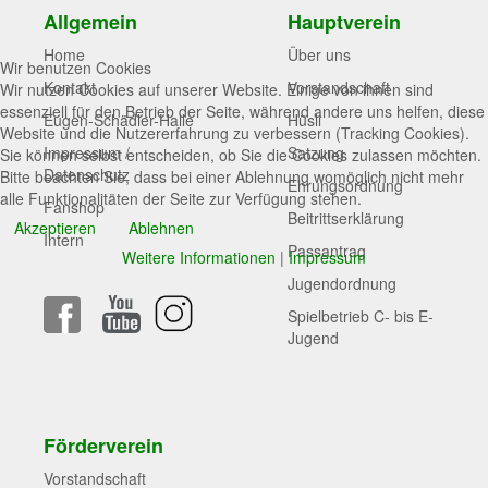
Allgemein
Hauptverein
Home
Über uns
Wir benutzen Cookies
Kontakt
Vorstandschaft
Wir nutzen Cookies auf unserer Website. Einige von ihnen sind
essenziell für den Betrieb der Seite, während andere uns helfen, diese
Eugen-Schädler-Halle
Hüsli
Website und die Nutzererfahrung zu verbessern (Tracking Cookies).
Impressum /
Satzung
Sie können selbst entscheiden, ob Sie die Cookies zulassen möchten.
Datenschutz
Bitte beachten Sie, dass bei einer Ablehnung womöglich nicht mehr
Ehrungsordnung
alle Funktionalitäten der Seite zur Verfügung stehen.
Fanshop
Beitrittserklärung
Akzeptieren
Ablehnen
Intern
Passantrag
Weitere Informationen
|
Impressum
Jugendordnung
Spielbetrieb C- bis E-
Jugend
Förderverein
Vorstandschaft