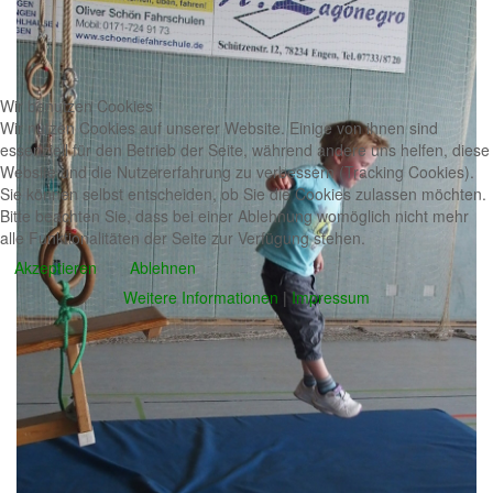
Wir benutzen Cookies
Wir nutzen Cookies auf unserer Website. Einige von ihnen sind
essenziell für den Betrieb der Seite, während andere uns helfen, diese
Website und die Nutzererfahrung zu verbessern (Tracking Cookies).
Sie können selbst entscheiden, ob Sie die Cookies zulassen möchten.
Bitte beachten Sie, dass bei einer Ablehnung womöglich nicht mehr
alle Funktionalitäten der Seite zur Verfügung stehen.
Akzeptieren
Ablehnen
Weitere Informationen
|
Impressum