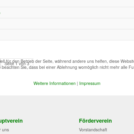
)
ell für den Betrieb der Seite, während andere uns helfen, diese Websi
Seite 1 von 3
 beachten Sie, dass bei einer Ablehnung womöglich nicht mehr alle Fun
Weitere Informationen
|
Impressum
ptverein
Förderverein
r uns
Vorstandschaft