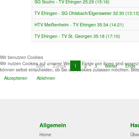
SG Scutro - TV Ehingen 25:29 (15:16)
TV Ehingen - SG Ohlsbach/Elgersweier 32:30 (13:13
HTV Meißenheim - TV Ehingen 35:34 (14:21)
TV Ehingen - TV St. Georgen 35:18 (17:10)
Wir benutzen Cookies
Wir nutzen Cookies auf unserer Website. Einige von ihnen sind essenzi
Start
Zurück
1
2
3
Weiter
Ende
können selbst entscheiden, ob Sie die Cookies zulassen möchten. Bitte
Akzeptieren
Ablehnen
Allgemein
Hau
Home
Übe