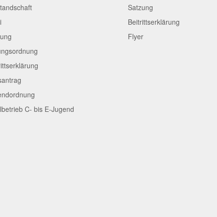
tandschaft
Satzung
i
Beitrittserklärung
zung
Flyer
ungsordnung
rittserklärung
santrag
endordnung
lbetrieb C- bis E-Jugend