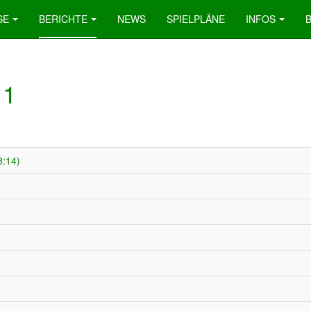
SE
BERICHTE
NEWS
SPIELPLÄNE
INFOS
 1
8:14)