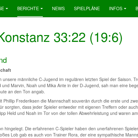
SE
BERICHTE
NEWS
SPIELPLÄNE
INFOS
onstanz 33:22 (19:6)
nd
chaft
 unsere männliche C-Jugend im regulären letzten Spiel der Saison. Tro
nd und Marvin, Noah und Mika Ante in der D-Jugend, sah man eine bege
nute an den Ton angab.
mit Phillip Frederiksen die Mannschaft souverän durch die erste und zwe
afür sorgten, dass jeder Spieler entweder mit eigenen Treffern oder a
hilipp Held und Noah im Tor von der tollen Abwehrleistung und waren 
son hingelegt. Die erfahrenen C-Spieler haben den unerfahrenen Spiele
roßes Lob gab es auch von Trainer Rora, der eine sympathische Mannsch