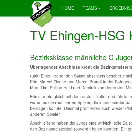
HOME
TEAMS
ERGEBNIS
TV Ehingen-HSG K
Bezirksklasse männliche C-Juge
Überragender Abschluss krönt die Bezirksmeisters
(uak) Einen krönenden Saisonabschluss bescherte sich
Eric, Marcel Ziegler und Marcel Brandt in der B-Juge
Max, Tim, Philipp Held und Dominik von der ersten Mi
Eric startete gleich mit dem ersten Treffer und führte 
waren es die routinierten Spieler, die immer wieder d
beitragen konnte. Diesmal profitierten auch wieder P
anderen Spieler.
Abschließend haben die Jungs eine wirklich tolle Sai
den Bezirksmeistertitel souverän holen konnten. Ein g