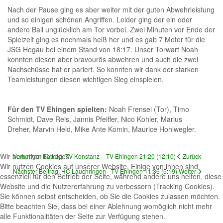
Nach der Pause ging es aber weiter mit der guten Abwehrleistung
und so einigen schönen Angriffen. Leider ging der ein oder
andere Ball unglücklich am Tor vorbei. Zwei Minuten vor Ende der
Spielzeit ging es nochmals heiß her und es gab 7 Meter für die
JSG Hegau bei einem Stand von 18:17. Unser Torwart Noah
konnten diesen aber bravourös abwehren und auch die zwei
Nachschüsse hat er pariert. So konnten wir dank der starken
Teamleistungen diesen wichtigen Sieg einspielen.
Für den TV Ehingen spielten:
Noah Frensel (Tor), Timo
Schmidt, Dave Reis, Jannis Pfeiffer, Nico Kohler, Marius
Dreher, Marvin Held, Mike Ante Komin, Maurice Hohlwegler.
Wir benutzen Cookies
Vorheriger Beitrag: TV Konstanz – TV Ehingen 21:20 (12:10)
Zurück
Wir nutzen Cookies auf unserer Website. Einige von ihnen sind
Nächster Beitrag: HC Lauchringen - TV Ehingen 11:36 (5:19)
Weiter
essenziell für den Betrieb der Seite, während andere uns helfen, diese
Website und die Nutzererfahrung zu verbessern (Tracking Cookies).
Sie können selbst entscheiden, ob Sie die Cookies zulassen möchten.
Bitte beachten Sie, dass bei einer Ablehnung womöglich nicht mehr
alle Funktionalitäten der Seite zur Verfügung stehen.